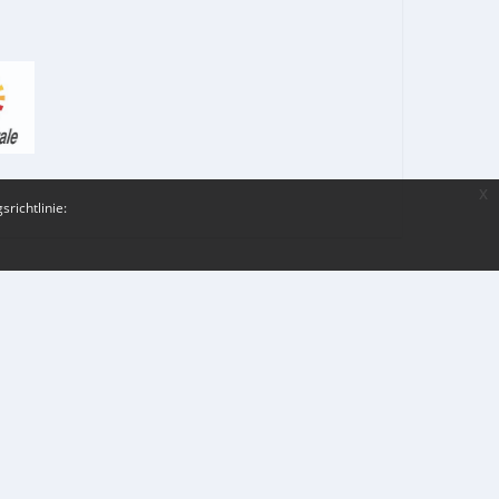
x
richtlinie: