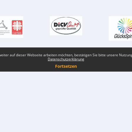
eiter auf dieser Webseite arbeiten möchten, bestätigen Sie bitte unsere Nutzungs
Datenschutzerklärung
Fortsetzen
Sie sind nicht angemeldet. (
Anmelden
)
Datenschutzinfos